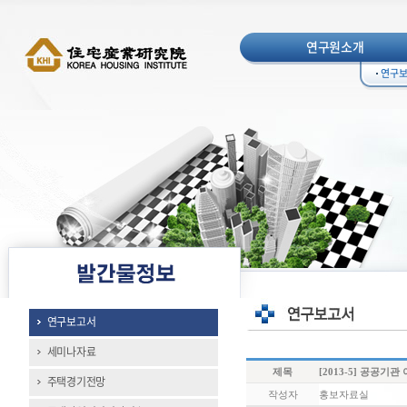
연구원소개
연구
연구보고서
세미나자료
제목
[2013-5] 공공기
주택경기전망
작성자
홍보자료실