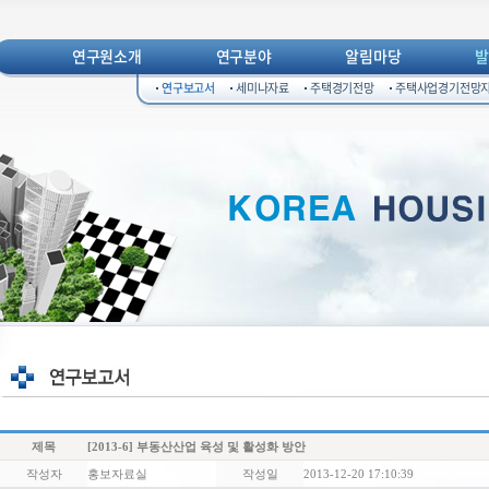
연구원소개
연구분야
알림마당
연구보고서
세미나자료
주택경기전망
주택사업경기전망
제목
[2013-6] 부동산산업 육성 및 활성화 방안
작성자
홍보자료실
작성일
2013-12-20 17:10:39