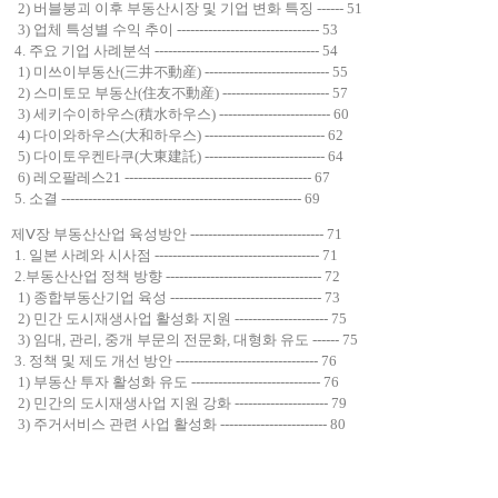
2) 버블붕괴 이후 부동산시장 및 기업 변화 특징 ------ 51
3) 업체 특성별 수익 추이 -------------------------------- 53
4. 주요 기업 사례분석 ------------------------------------- 54
1) 미쓰이부동산(三井不動産) ---------------------------- 55
2) 스미토모 부동산(住友不動産) ------------------------ 57
3) 세키수이하우스(積水하우스) ------------------------- 60
4) 다이와하우스(大和하우스) --------------------------- 62
5) 다이토우켄타쿠(大東建託) --------------------------- 64
6) 레오팔레스21 ------------------------------------------ 67
5. 소결 ------------------------------------------------------ 69
제Ⅴ장 부동산산업 육성방안 ------------------------------ 71
1. 일본 사례와 시사점 ------------------------------------- 71
2.부동산산업 정책 방향 ----------------------------------- 72
1) 종합부동산기업 육성 ---------------------------------- 73
2) 민간 도시재생사업 활성화 지원 --------------------- 75
3) 임대, 관리, 중개 부문의 전문화, 대형화 유도 ------ 75
3. 정책 및 제도 개선 방안 -------------------------------- 76
1) 부동산 투자 활성화 유도 ----------------------------- 76
2) 민간의 도시재생사업 지원 강화 --------------------- 79
3) 주거서비스 관련 사업 활성화 ------------------------ 80