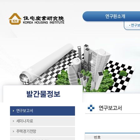
연구원소개
연구
연구보고서
세미나자료
주택경기전망
번호