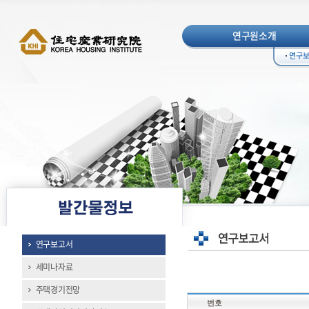
연구원소개
연구
연구보고서
세미나자료
주택경기전망
번호