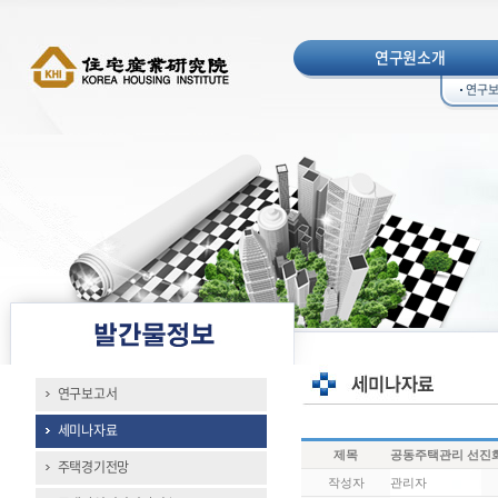
연구원소개
연구
연구보고서
세미나자료
제목
공동주택관리 선진화
주택경기전망
작성자
관리자