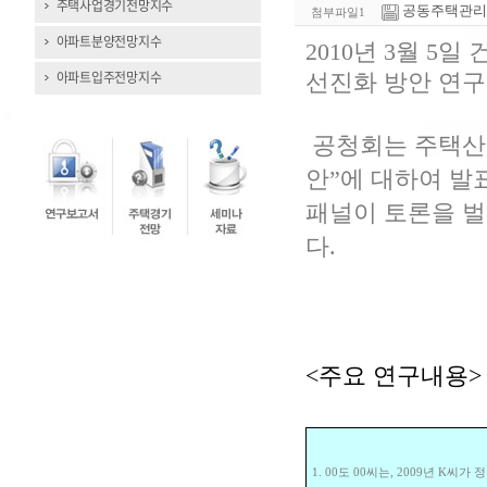
주택사업경기전망지수
공동주택관리_공청회
첨부파일1
아파트분양전망지수
2010년 3월 5
아파트입주전망지수
선진화 방안 연구
공청회는 주택산
안”에 대하여 발
패널이 토론을 벌
다.
<주요 연구내용>
1. 00도 00씨는, 2009년 