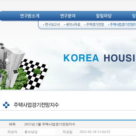
연구원소개
연구분야
알림마당
연구보고서
세미나자료
주택경기전망
주택사업경기전망
제목
2025년 2월 주택사업경기전망지수
작성자
홍보담당
작성일
2025-02-18 11:04:55