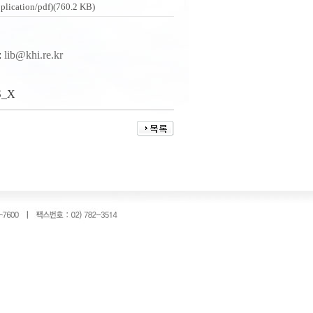
ion/pdf)(760.2 KB)
:
lib@khi.re.kr
_X