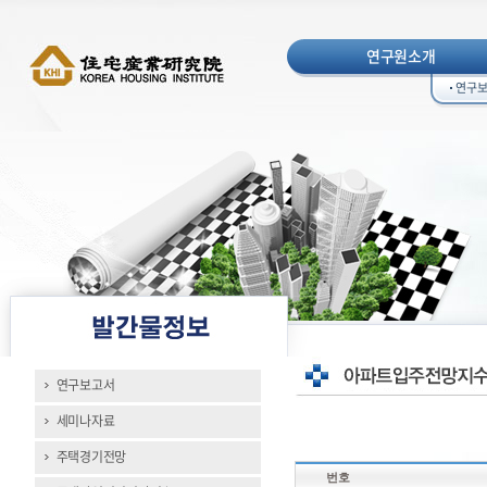
연구원소개
연구
연구보고서
세미나자료
주택경기전망
번호